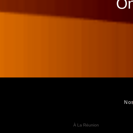
On
No
À La Réunion