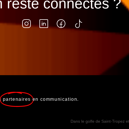
 reste connectés ?
s
partenaires
en communication.
Dans le golfe de Saint-Tropez e