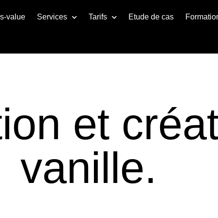
us-value
Services
Tarifs
Etude de cas
Formatio
ion et créa
vanille.