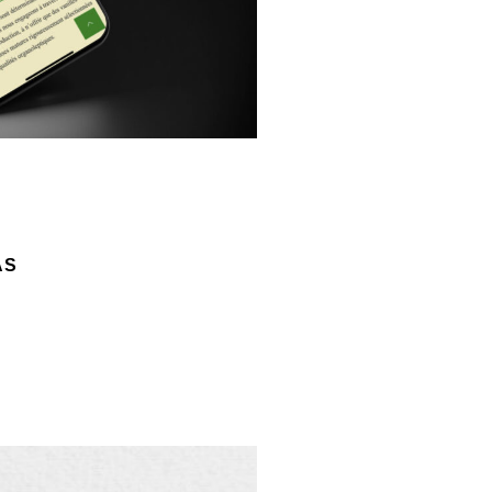
AS
scar