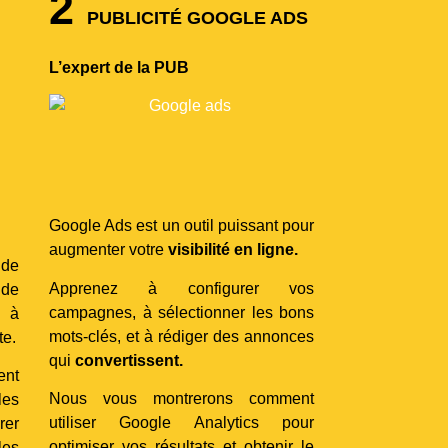
2
PUBLICITÉ GOOGLE ADS
L’expert de la PUB
Google Ads est un outil puissant pour
augmenter votre
visibilité en ligne.
 de
Apprenez à configurer vos
 de
campagnes, à sélectionner les bons
 à
mots-clés, et à rédiger des annonces
te.
qui
convertissent.
ent
Nous vous montrerons comment
les
utiliser Google Analytics pour
rer
optimiser vos résultats et obtenir le
les