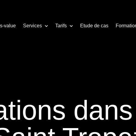
us-value
Services
Tarifs
Etude de cas
Formatio
tions dans