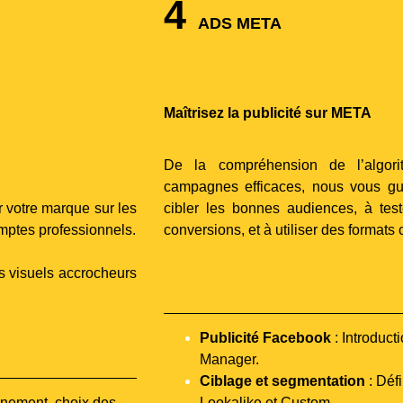
4
ADS META
Maîtrisez la publicité sur META
De la compréhension de l’algorit
campagnes efficaces, nous vous gu
r votre marque sur les
cibler les bonnes audiences, à te
mptes professionnels.
conversions, et à utiliser des formats c
s visuels accrocheurs
Publicité Facebook
: Introduct
Manager.
Ciblage et segmentation
: Déf
nnement, choix des
Lookalike et Custom.