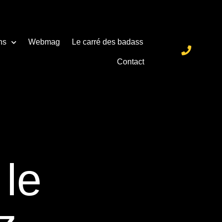
ns
Webmag
Le carré des badass
Contact
 le