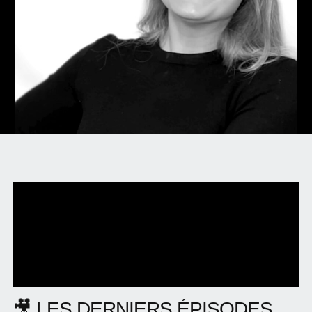
🎥 LES DERNIERS ÉPISODES