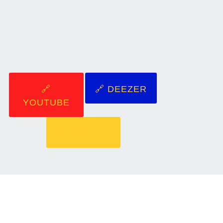
🔗
🔗 DEEZER
YOUTUBE
🔗 SPOTIFY