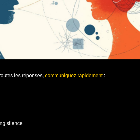
toutes les réponses,
communiquez rapidement
:
ng silence