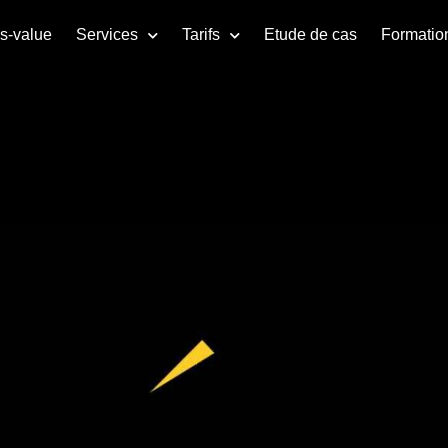
us-value
Services
Tarifs
Etude de cas
Formatio