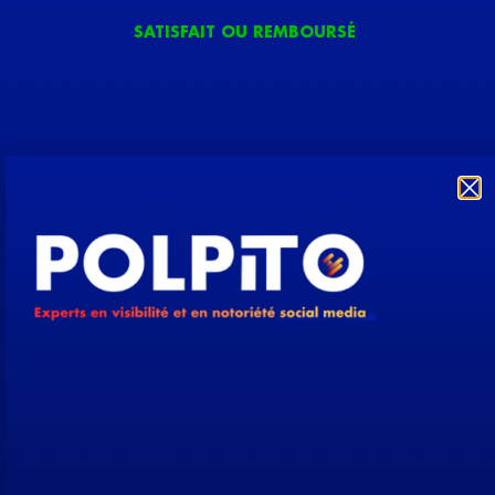
SATISFAIT OU REMBOURSÉ