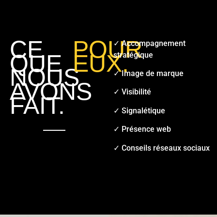
CE
POUR
✓ Accompagnement
QUE
EUX.
stratégique
NOUS
✓ Image de marque
AVONS
✓ Visibilité
FAIT.
✓ Signalétique
✓ Présence web
✓ Conseils réseaux sociaux